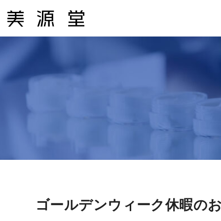
コ
ン
テ
ン
ツ
へ
ス
キ
ッ
プ
ゴールデンウィーク休暇の