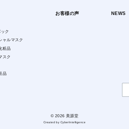
お客様の声
NEWS
パック
シャルマスク
化粧品
マスク
粧品
検
索
© 2026 美源堂
Created by
CyberIntelligence