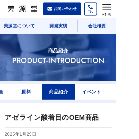
コ
お問い合わせ
ン
MENU
テ
美源堂について
開発実績
会社概要
ン
ツ
へ
商品紹介
ス
PRODUCT-INTRODUCTION
キ
ッ
プ
画
原料
商品紹介
イベント
アゼライン酸着目のOEM商品
2025年1月29日