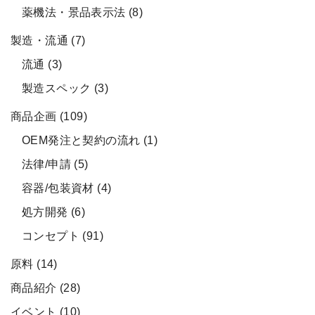
薬機法・景品表示法
(8)
製造・流通
(7)
流通
(3)
製造スペック
(3)
商品企画
(109)
OEM発注と契約の流れ
(1)
法律/申請
(5)
容器/包装資材
(4)
処方開発
(6)
コンセプト
(91)
原料
(14)
商品紹介
(28)
イベント
(10)