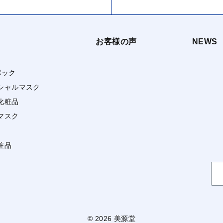
お客様の声
NEWS
パック
シャルマスク
化粧品
マスク
粧品
検
索
© 2026 美源堂