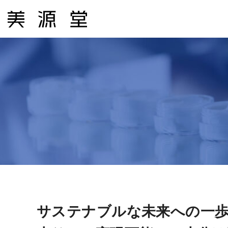
コ
ン
テ
ン
ツ
へ
ス
キ
ッ
プ
サステナブルな未来への一歩