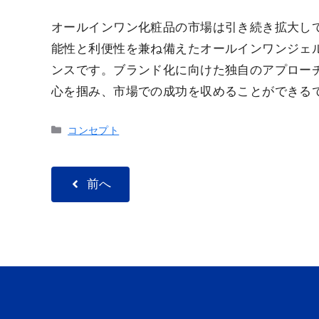
オールインワン化粧品の市場は引き続き拡大し
能性と利便性を兼ね備えたオールインワンジェ
ンスです。ブランド化に向けた独自のアプロー
心を掴み、市場での成功を収めることができる
カ
コンセプト
テ
ゴ
リ
前へ
ー