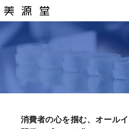
コ
ン
テ
ン
ツ
へ
ス
キ
ッ
プ
消費者の心を掴む、オールイ