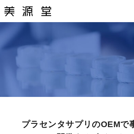
コ
ン
テ
ン
ツ
へ
ス
キ
ッ
プ
プラセンタサプリのOEMで