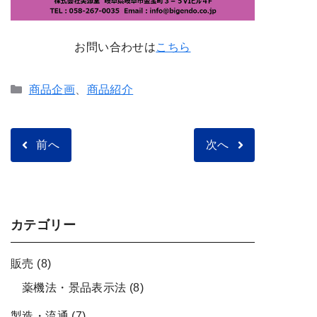
お問い合わせは
こちら
カ
商品企画
、
商品紹介
テ
ゴ
リ
前へ
次へ
ー
カテゴリー
販売
(8)
薬機法・景品表示法
(8)
製造・流通
(7)