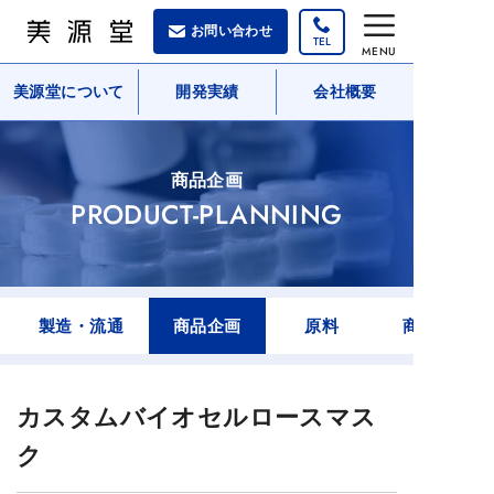
コ
お問い合わせ
ン
MENU
テ
美源堂について
開発実績
会社概要
ン
ツ
へ
商品企画
ス
PRODUCT-PLANNING
キ
ッ
プ
製造・流通
商品企画
原料
商品紹介
カスタムバイオセルロースマス
ク