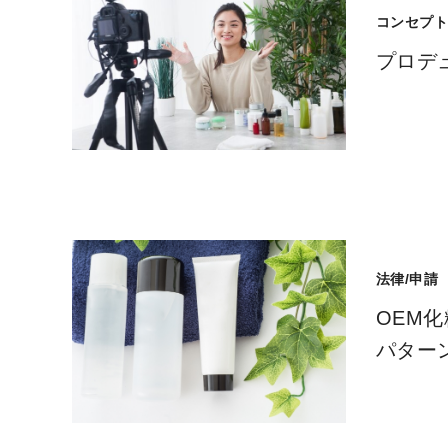
コンセプ
プロデ
法律/申請
OEM
パター