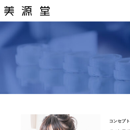
コ
ン
テ
ン
ツ
へ
ス
キ
ッ
プ
コンセプ