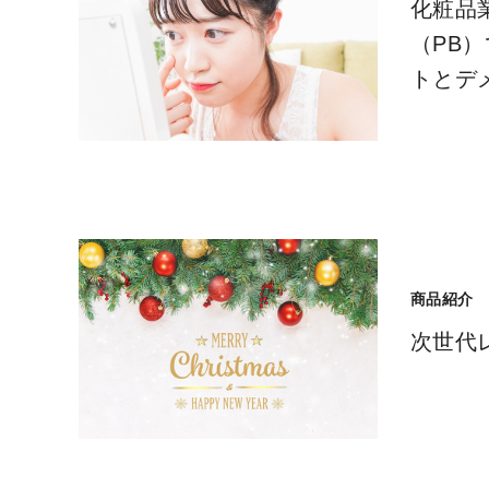
化粧品
（PB
トとデ
商品紹介
次世代