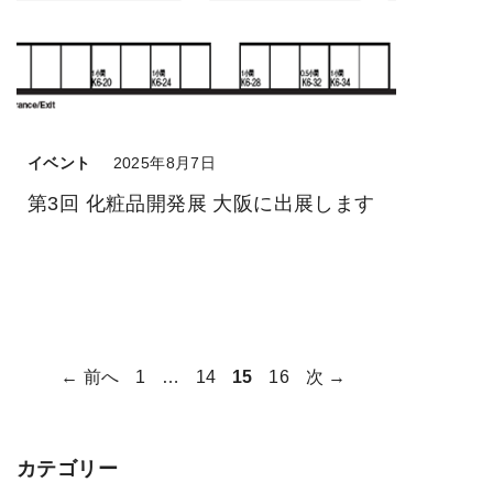
イベント
2025年8月7日
第3回 化粧品開発展 大阪に出展します
ペ
ペ
ペ
ペ
←
前へ
1
…
14
15
16
次
→
ー
ー
ー
ー
ジ
ジ
ジ
ジ
カテゴリー