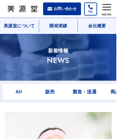
コ
お問い合わせ
ン
MENU
テ
美源堂について
開発実績
会社概要
ン
ツ
へ
新着情報
ス
NEWS
キ
ッ
プ
All
販売
製造・流通
商品企画