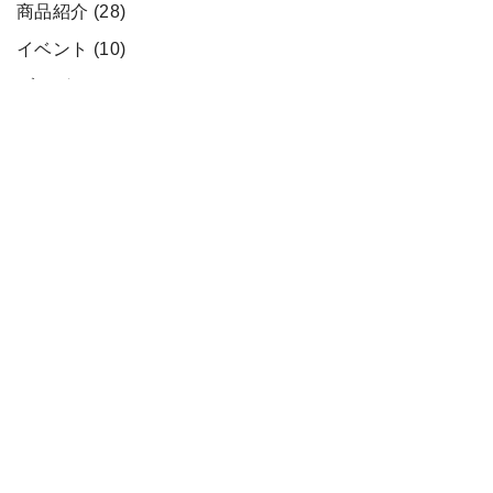
商品紹介
(28)
イベント
(10)
ブログ
(4)
お知らせ
(22)
最近の投稿
夏季休業のご案内
フリーズドライ実績品のご紹介
毛穴悩みに新提案。毛穴美容液×炭酸ジェルパ
ックのWアプローチ
極シンプル処方。「界面活性剤フリー」敏感肌
用クレンジングジェルのご紹介
電話・FAX復旧のお知らせ